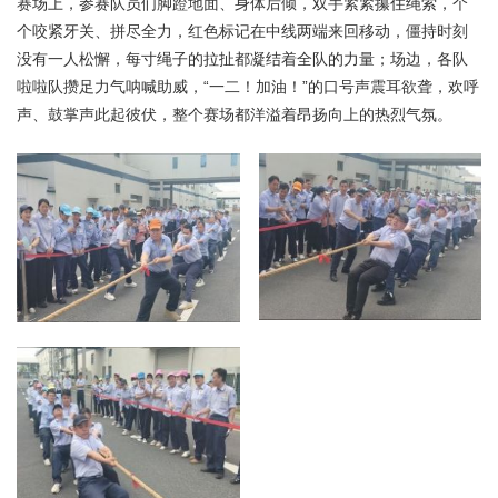
赛场上，参赛队员们脚蹬地面、身体后倾，双手紧紧攥住绳索，个
个咬紧牙关、拼尽全力，红色标记在中线两端来回移动，僵持时刻
没有一人松懈，每寸绳子的拉扯都凝结着全队的力量；场边，各队
啦啦队攒足力气呐喊助威，“一二！加油！”的口号声震耳欲聋，欢呼
声、鼓掌声此起彼伏，整个赛场都洋溢着昂扬向上的热烈气氛。