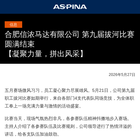
信息
合肥信浓马达有限公司 第九届拔河比赛
圆满结束
【凝聚力量，拼出风采】
2026年5月27日
五月赛场微风习习，员工凝心聚力尽展雄风。5月21日，公司第九届
职工拔河比赛如期举行，来自各部门4支代表队同场竞技，为全体职
工奉上一场充满力量与激情的活动盛宴。
比赛当天，现场气氛热烈非凡，各参赛队伍精神抖擞地步入赛场。
主持人介绍了各参赛队伍及比赛规则，公司领导进行了热情洋溢的
讲话，给各支队伍加油鼓劲。